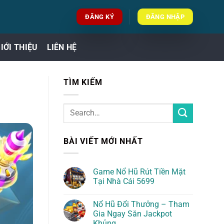
ĐĂNG KÝ
ĐĂNG NHẬP
IỚI THIỆU
LIÊN HỆ
TÌM KIẾM
BÀI VIẾT MỚI NHẤT
Game Nổ Hũ Rút Tiền Mặt
Tại Nhà Cái 5699
Nổ Hũ Đổi Thưởng – Tham
Gia Ngay Săn Jackpot
Khủng