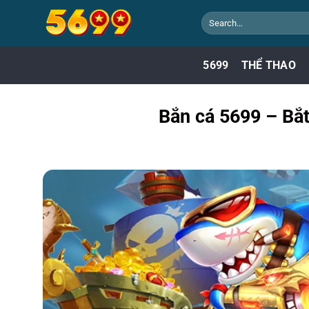
Bỏ
qua
nội
dung
5699
THỂ THAO
Bắn cá 5699 – Bắ