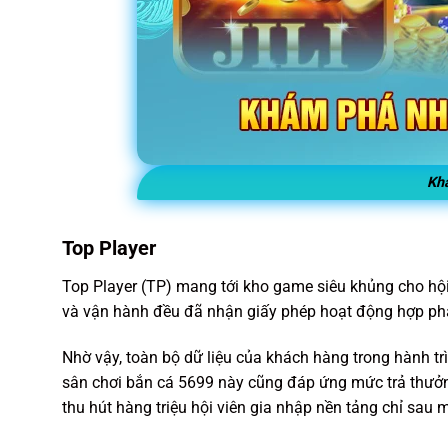
Khá
Top Player
Top Player (TP) mang tới kho game siêu khủng cho hội
và vận hành đều đã nhận giấy phép hoạt động hợp p
Nhờ vậy, toàn bộ dữ liệu của khách hàng trong hành tr
sân chơi bắn cá 5699 này cũng đáp ứng mức trả thưởn
thu hút hàng triệu hội viên gia nhập nền tảng chỉ sau 