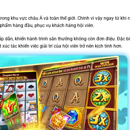
rong khu vực châu Á và toàn thế giới. Chính vì vậy ngay từ khi r
 phẩm hàng đầu, phục vụ khách hàng hội viên.
ấp dẫn, khiến hành trình săn thưởng không còn đơn điệu. Đặc bi
c tác khiến việc giải trí của hội viên trở nên kịch tính hơn.