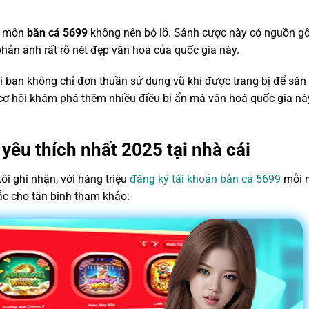
ộ môn
bắn cá 5699
không nên bỏ lỡ. Sảnh cược này có nguồn gố
ản ánh rất rõ nét đẹp văn hoá của quốc gia này.
i bạn không chỉ đơn thuần sử dụng vũ khí được trang bị để săn
n cơ hội khám phá thêm nhiều điều bí ẩn mà văn hoá quốc gia n
êu thích nhất 2025 tại nhà cái
ôi ghi nhận, với hàng triệu
đăng ký tài khoản bắn cá 5699
mỗi n
c cho tân binh tham khảo: