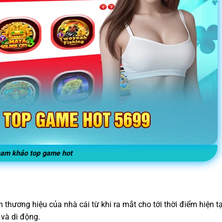
am khảo top game hot
 thương hiệu của nhà cái từ khi ra mắt cho tới thời điểm hiện tạ
 và di động.