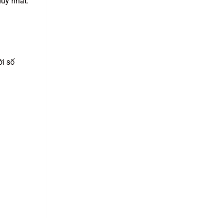
duy nhất.
ới số