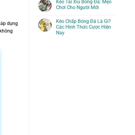
Kèo Tài Xỉu Bóng Đá: Mẹo
Chơi Cho Người Mới
Kèo Chấp Bóng Đá Là Gì?
c áp dụng
Các Hình Thức Cược Hiện
 không
Nay