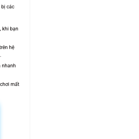
 bị các
, khi bạn
trên hệ
.
á nhanh
 chơi mất