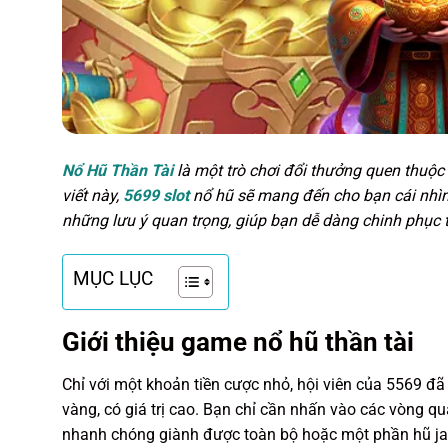
Nổ Hũ Thần Tài
là một trò chơi đổi thưởng quen thuộ
viết này,
5699 slot
nổ hũ sẽ mang đến cho bạn cái nhìn 
những lưu ý quan trọng, giúp bạn dễ dàng chinh phục t
MỤC LỤC
Giới thiệu game nổ hũ thần tài
Chỉ với một khoản tiền cược nhỏ, hội viên của 5569 đ
vàng, có giá trị cao. Bạn chỉ cần nhấn vào các vòng qu
nhanh chóng giành được toàn bộ hoặc một phần hũ ja