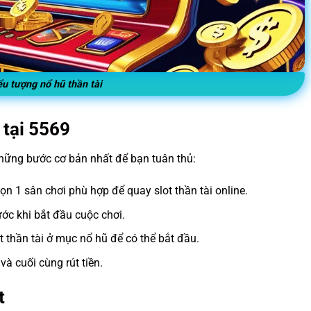
ểu tượng nổ hũ thần tài
 tại 5569
những bước cơ bản nhất để bạn tuân thủ:
ọn 1 sân chơi phù hợp để quay slot thần tài online.
ước khi bắt đầu cuộc chơi.
t thần tài ở mục nổ hũ để có thể bắt đầu.
và cuối cùng rút tiền.
t