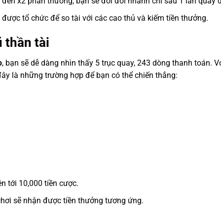
g đến x2 phần thưởng, bạn sẽ đổi đời nhanh chỉ sau 1 lần quay 
được tổ chức để so tài với các cao thủ và kiếm tiền thưởng.
 thần tài
o
, bạn sẽ dễ dàng nhìn thấy 5 trục quay, 243 dòng thanh toán. V
đây là những trường hợp để bạn có thể chiến thắng:
n tới 10,000 tiền cược.
chơi sẽ nhận được tiền thưởng tương ứng.