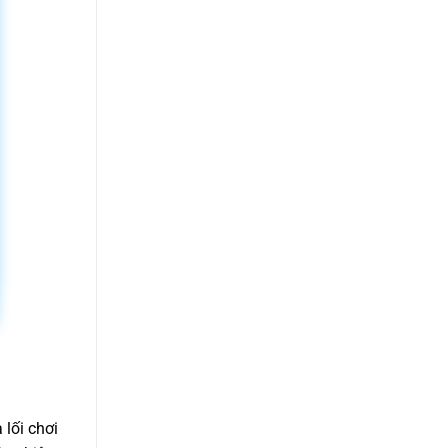
 lối chơi