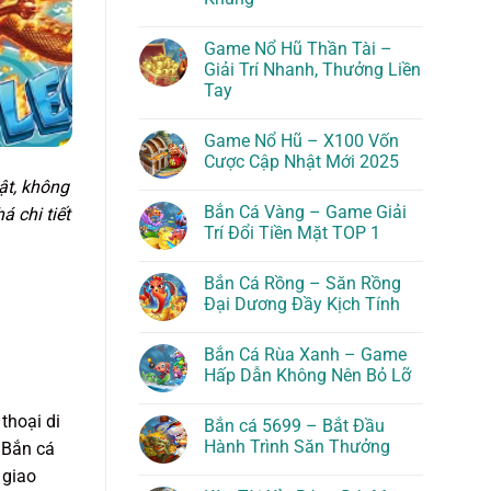
Game Nổ Hũ Thần Tài –
Giải Trí Nhanh, Thưởng Liền
Tay
Game Nổ Hũ – X100 Vốn
Cược Cập Nhật Mới 2025
ật, không
Bắn Cá Vàng – Game Giải
 chi tiết
Trí Đổi Tiền Mặt TOP 1
Bắn Cá Rồng – Săn Rồng
Đại Dương Đầy Kịch Tính
Bắn Cá Rùa Xanh – Game
Hấp Dẫn Không Nên Bỏ Lỡ
thoại di
Bắn cá 5699 – Bắt Đầu
Hành Trình Săn Thưởng
 Bắn cá
 giao