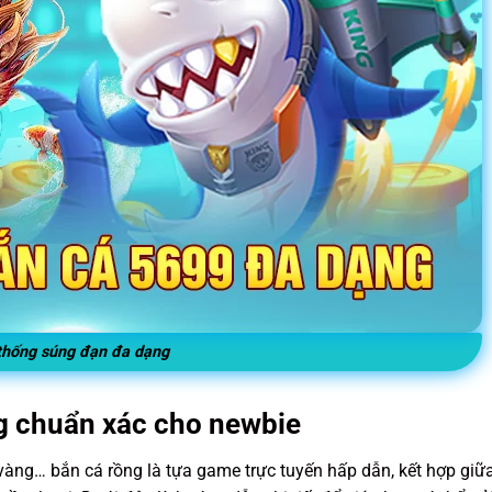
thống súng đạn đa dạng
g chuẩn xác cho newbie
 vàng… bắn cá rồng là tựa game trực tuyến hấp dẫn, kết hợp giữa