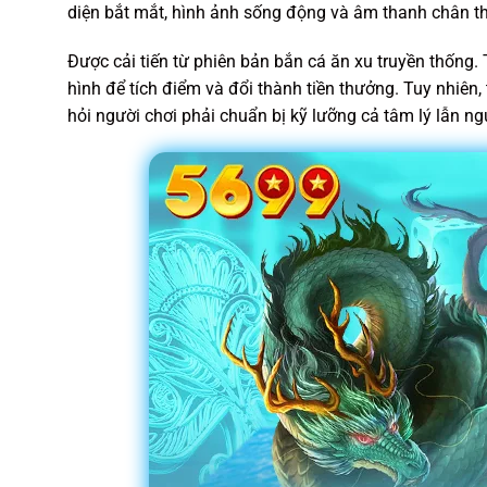
diện bắt mắt, hình ảnh sống động và âm thanh chân th
Được cải tiến từ phiên bản bắn cá ăn xu truyền thống
hình để tích điểm và đổi thành tiền thưởng. Tuy nhiên
hỏi người chơi phải chuẩn bị kỹ lưỡng cả tâm lý lẫn ng