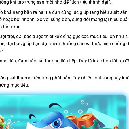
ởng khi tập trung săn mồi nhỏ để “tích tiểu thành đại”.
ó khả năng bắn ra hai tia đạn cùng lúc giúp tăng hiệu suất săn
ỏ hoặc bơi nhanh. So với súng đơn, súng đôi mang lại hiệu quả v
 chính xác.
ợt trội, đại bác được thiết kế để hạ gục các mục tiêu lớn như s
ẽ, đại bác giúp bạn đạt điểm thưởng cao và thực hiện những 
c.
ục tiêu, đảm bảo sát thương liên tiếp. Đây là lựa chọn tối ưu đ
g sát thương trên từng phát bắn. Tuy nhiên loại súng này kh
 từng mục tiêu.