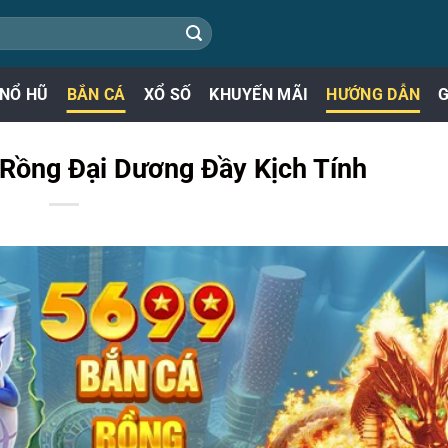
NỔ HŨ
BẮN CÁ
XỔ SỐ
KHUYẾN MÃI
HƯỚNG DẪN
G
Rồng Đại Dương Đầy Kịch Tính