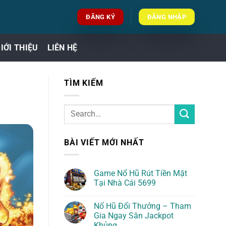
ĐĂNG KÝ
ĐĂNG NHẬP
IỚI THIỆU
LIÊN HỆ
TÌM KIẾM
BÀI VIẾT MỚI NHẤT
Game Nổ Hũ Rút Tiền Mặt
Tại Nhà Cái 5699
Nổ Hũ Đổi Thưởng – Tham
Gia Ngay Săn Jackpot
Khủng