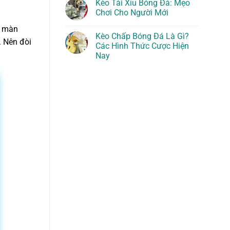
Kèo Tài Xỉu Bóng Đá: Mẹo
Chơi Cho Người Mới
n màn
Kèo Chấp Bóng Đá Là Gì?
. Nên đòi
Các Hình Thức Cược Hiện
Nay