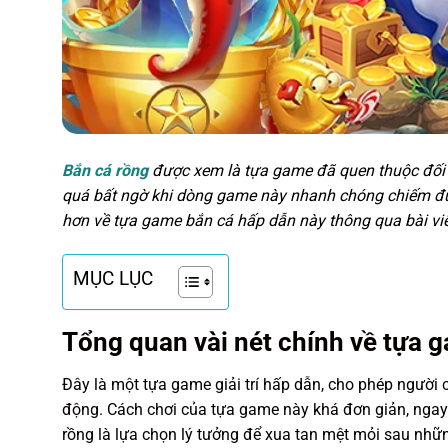
Bắn cá rồng
được xem là tựa game đã quen thuộc đối v
quá bất ngờ khi dòng game này nhanh chóng chiếm đ
hơn về tựa game bắn cá hấp dẫn này thông qua bài viế
MỤC LỤC
Tổng quan vài nét chính về tựa 
Đây là một tựa game giải trí hấp dẫn, cho phép người 
động. Cách chơi của tựa game này khá đơn giản, ngay
rồng là lựa chọn lý tưởng để xua tan mệt mỏi sau nhữn